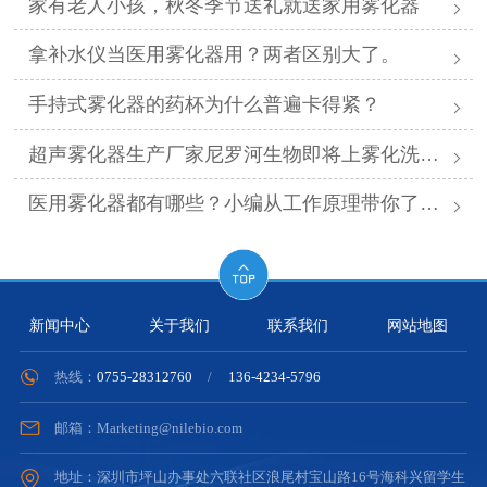
家有老人小孩，秋冬季节送礼就送家用雾化器
拿补水仪当医用雾化器用？两者区别大了。
手持式雾化器的药杯为什么普遍卡得紧？
超声雾化器生产厂家尼罗河生物即将上雾化洗眼仪
医用雾化器都有哪些？小编从工作原理带你了解。
新闻中心
关于我们
联系我们
网站地图
热线：
0755-28312760
/
136-4234-5796
邮箱：Marketing@nilebio.com
地址：深圳市坪山办事处六联社区浪尾村宝山路16号海科兴留学生