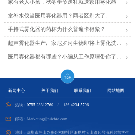
家有老人小孩，秋冬季节送礼就送家用雾化器
拿补水仪当医用雾化器用？两者区别大了。
手持式雾化器的药杯为什么普遍卡得紧？
超声雾化器生产厂家尼罗河生物即将上雾化洗眼仪
医用雾化器都有哪些？小编从工作原理带你了解。
新闻中心
关于我们
联系我们
网站地图
热线：
0755-28312760
/
136-4234-5796
邮箱：Marketing@nilebio.com
地址：深圳市坪山办事处六联社区浪尾村宝山路16号海科兴留学生