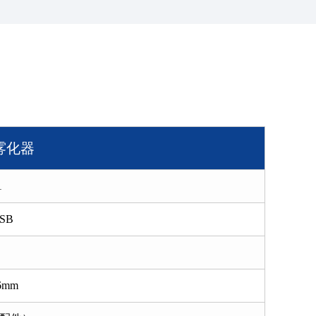
雾化器
1
SB
B
16mm