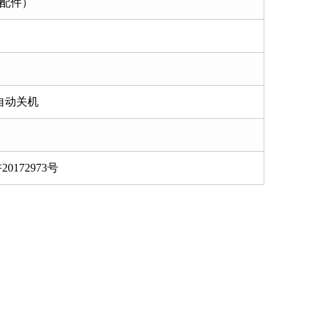
含配件）
后自动关机
172973号